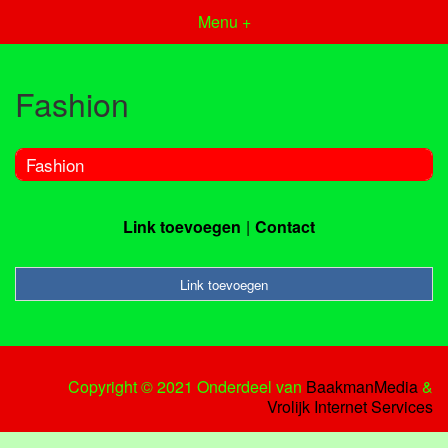
Menu +
Fashion
Fashion
Link toevoegen
Contact
Link toevoegen
Copyright © 2021 Onderdeel van
BaakmanMedia
&
Vrolijk Internet Services